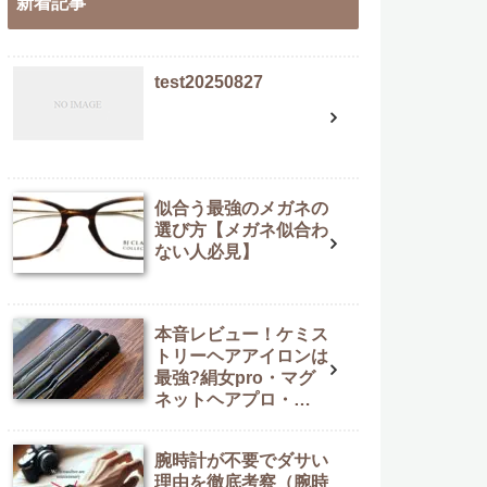
新着記事
test20250827
似合う最強のメガネの
選び方【メガネ似合わ
ない人必見】
本音レビュー！ケミス
トリーヘアアイロンは
最強?絹女pro・マグ
ネットヘアプロ・
Nobbyと徹底比較
腕時計が不要でダサい
理由を徹底考察（腕時