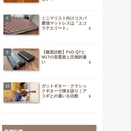
ミニマリスト向けコスパ
最強マットレスは「エコ
ラテエリート」
【徹底比較】FiiO Q7と
M17の音質差と圧倒的違
い
ガットギター・クラシッ
クギターで弾き語り｜ア
コギとの違いを比較