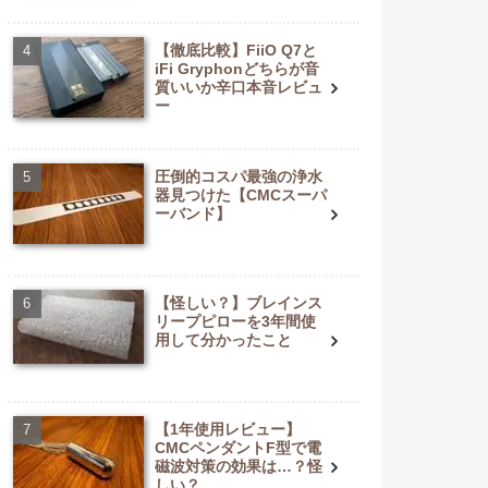
【徹底比較】FiiO Q7と
iFi Gryphonどちらが音
質いいか辛口本音レビュ
ー
圧倒的コスパ最強の浄水
器見つけた【CMCスーパ
ーバンド】
【怪しい？】ブレインス
リープピローを3年間使
用して分かったこと
【1年使用レビュー】
CMCペンダントF型で電
磁波対策の効果は…？怪
しい？