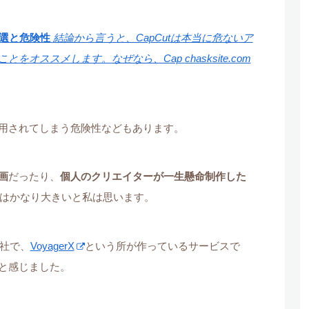
5選と危険性
結論から言うと、CapCutは本当に危ないア
ことをオススメします。なぜなら、Cap
chasksite.com
用されてしまう危険性などもあります。
画
だったり、
個人のクリエイターが一生懸命制作した
クはかなり大きいと私は思います。
会社で、
VoyagerX
という所が作っているサービスで
と感じました。