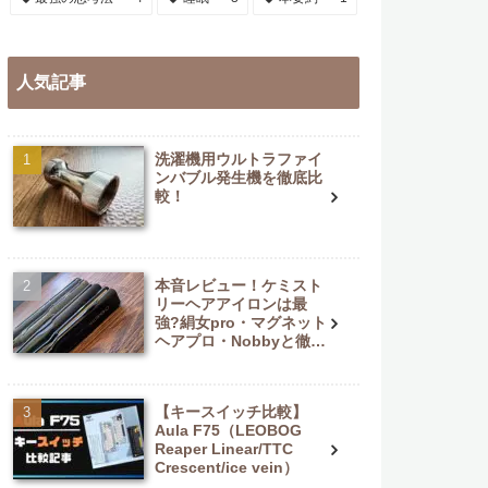
人気記事
洗濯機用ウルトラファイ
ンバブル発生機を徹底比
較！
本音レビュー！ケミスト
リーヘアアイロンは最
強?絹女pro・マグネット
ヘアプロ・Nobbyと徹底
比較
【キースイッチ比較】
Aula F75（LEOBOG
Reaper Linear/TTC
Crescent/ice vein）