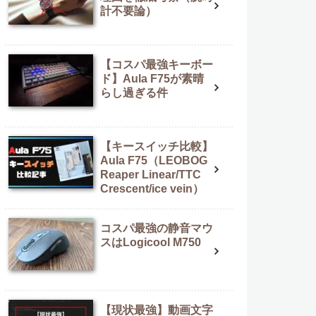
計不要論）
【コスパ最強キーボー
ド】Aula F75が素晴
らし過ぎる件
【キースイッチ比較】
Aula F75（LEOBOG
Reaper Linear/TTC
Crescent/ice vein）
コスパ最強の静音マウ
スはLogicool M750
【現状最強】動画文字