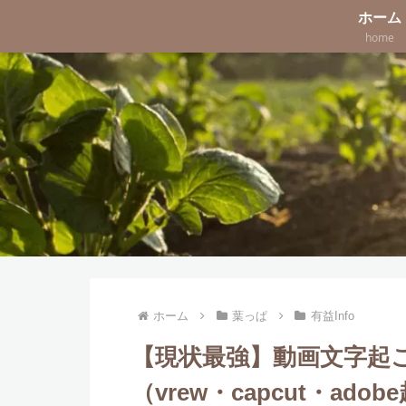
ホーム
home
ホーム
葉っぱ
有益Info
【現状最強】動画文字起
（vrew・capcut・adob