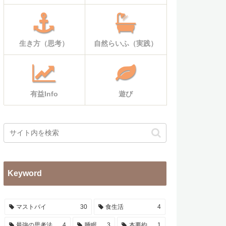
生き方（思考）
自然らいふ（実践）
有益Info
遊び
Keyword
マストバイ
30
食生活
4
最強の思考法
4
睡眠
3
本要約
1