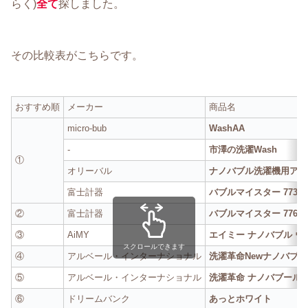
らく)
全て
探しました。
その比較表がこちらです。
おすすめ順
メーカー
商品名
micro-bub
WashAA
-
市澤の洗濯Wash
①
オリーバル
ナノバブル洗濯機用アダ
富士計器
バブルマイスター 7735
②
富士計器
バブルマイスター 7761
③
AiMY
エイミー ナノバブル ウ
スクロールできます
④
アルベール・インターナショナル
洗濯革命Newナノバブール 
⑤
アルベール・インターナショナル
洗濯革命 ナノバブール
⑥
ドリームバンク
あっとホワイト