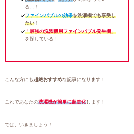
る…！
ファインバブルの効果
を
洗
濯機でも享受し
たい
！
「
最強
の
洗濯機用ファインバブル発生機」
を探している！
こんな方にも
超絶おすすめ
な記事になります！
これであなたの
洗濯機が簡単に超進化
します！
では、いきましょう！