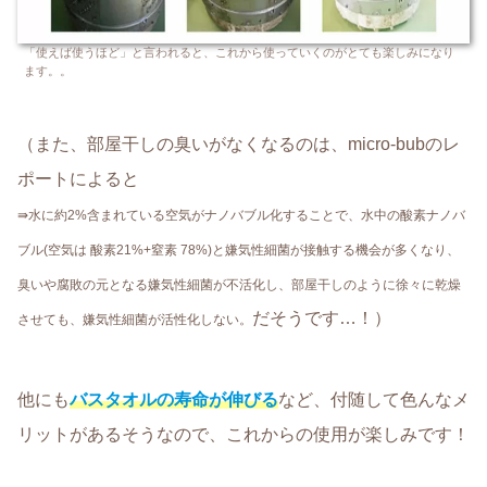
「使えば使うほど」と言われると、これから使っていくのがとても楽しみになり
ます。。
（また、部屋干しの臭いがなくなるのは、micro-bubのレ
ポートによると
⇛水に約2%含まれている空気がナノバブル化することで、水中の酸素ナノバ
ブル(空気は 酸素21%+窒素 78%)と嫌気性細菌が接触する機会が多くなり、
臭いや腐敗の元となる嫌気性細菌が不活化し、部屋干しのように徐々に乾燥
だそうです…！）
させても、嫌気性細菌が活性化しない。
他にも
バスタオルの寿命が伸びる
など、付随して色んなメ
リットがあるそうなので、これからの使用が楽しみです！