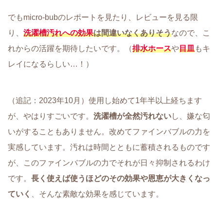
でもmicro-bubのレポートを見たり、レビューを見る限
り、
洗濯槽汚れへの効果
は間違いなくありそう
なので、こ
れからの活躍を期待したいです。（
排水ホース
や
目皿
もキ
レイになるらしい…！）
（追記：2023年10月）使用し始めて1年半以上経ちます
が、やはりすごいです。
洗濯槽が全然汚れない
し、嫌な匂
いがすることもありません。改めてファインバブルの力を
実感しています。汚れは時間とともに蓄積されるものです
が、このファインバブルの力でそれが日々抑制されるわけ
です。
長く使えば使うほどのその効果や恩恵が大きくなっ
ていく
、そんな素敵な効果を感じています。