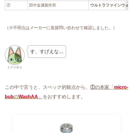
⑦
田中金属製作所
ウルトラファインウォッ
（※不明点はメーカーに直接問い合わせて確認しました。）
す、すげえな…
ミドリネコ
この中で言うと、スペック的観点から、
①
の本家「
micro-
bub
の
WashAA
」
をおすすめします。