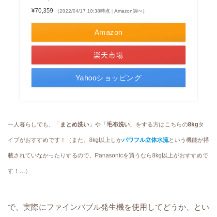
¥70,359
（2022/04/17 10:38時点 | Amazon調べ）
Amazon
楽天市場
Yahooショッピング
一人暮らしでも、「
まとめ洗い
」や「
毛布洗い
」をする方はこちらの
8kg
タ
イプがおすすめです！（また、8kg以上しか
パワフル立体水流
という機能が搭
載されていなかったりするので、Panasonicを買うなら8kg以上がおすすめで
す！…）
で、実際にファインバブル発生機を使用してどうか、とい