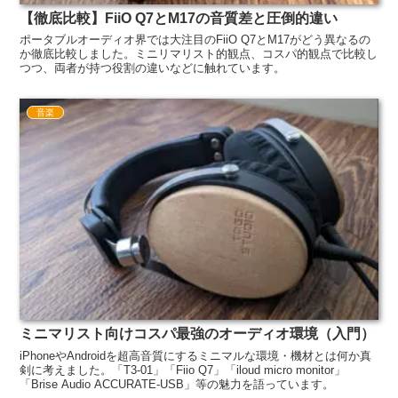
【徹底比較】FiiO Q7とM17の音質差と圧倒的違い
ポータブルオーディオ界では大注目のFiiO Q7とM17がどう異なるの
か徹底比較しました。ミニリマリスト的観点、コスパ的観点で比較し
つつ、両者が持つ役割の違いなどに触れています。
音楽
ミニマリスト向けコスパ最強のオーディオ環境（入門）
iPhoneやAndroidを超高音質にするミニマルな環境・機材とは何か真
剣に考えました。「T3-01」「Fiio Q7」「iloud micro monitor」
「Brise Audio ACCURATE-USB」等の魅力を語っています。