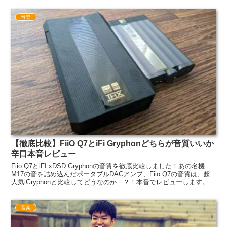
音楽
【徹底比較】FiiO Q7とiFi Gryphonどちらが音質いいか
辛口本音レビュー
Fiio Q7とiFI xDSD Gryphonの音質を徹底比較しました！あの名機
M17の音を詰め込んだポータブルDACアンプ、Fiio Q7の音質は、超
人気iGryphonと比較してどうなのか…？！本音でレビューします。
音楽