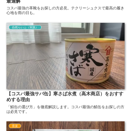
最適解
コスパ最強の革靴をお探しの方必見。テクリーシュクスで最高の履き
心地を雨の日も。
自然らいふ（実践）
【コスパ最強サバ缶】寒さば水煮（高木商店）をおすす
めする理由
「鯖缶の選び方」を徹底解説します。コスパ最強の鯖缶をお探しの方
は必見です。
音楽