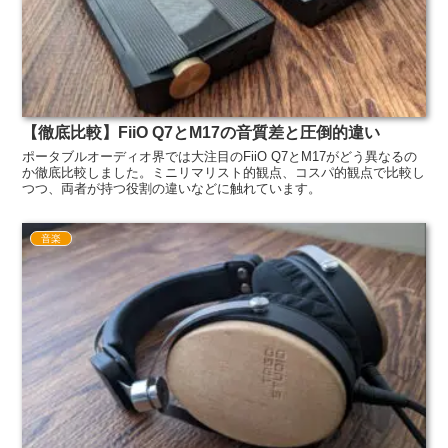
【徹底比較】FiiO Q7とM17の音質差と圧倒的違い
ポータブルオーディオ界では大注目のFiiO Q7とM17がどう異なるの
か徹底比較しました。ミニリマリスト的観点、コスパ的観点で比較し
つつ、両者が持つ役割の違いなどに触れています。
音楽