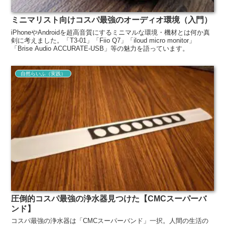
ミニマリスト向けコスパ最強のオーディオ環境（入門）
iPhoneやAndroidを超高音質にするミニマルな環境・機材とは何か真
剣に考えました。「T3-01」「Fiio Q7」「iloud micro monitor」
「Brise Audio ACCURATE-USB」等の魅力を語っています。
自然らいふ（実践）
圧倒的コスパ最強の浄水器見つけた【CMCスーパーバ
ンド】
コスパ最強の浄水器は「CMCスーパーバンド」一択。人間の生活の