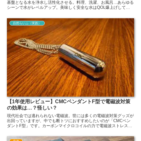
基盤となる水を浄水し活性化させる。料理、洗濯、お風呂…あらゆる
シーンで水がレベルアップ。美味しく安全な水はQOL爆上げしてく
れます。
自然らいふ（実践）
【1年使用レビュー】CMCペンダントF型で電磁波対策
の効果は…？怪しい？
現代社会では逃れられない電磁波。世には多くの電磁波対策グッズが
出回っていますが、中でも断トツにおすすめしたいのが「CMCペン
ダントF型」です。カーボンマイクロコイルの力で電磁波ストレスを
軽減し、上手に電磁波と付き合っていく方法を紹介します。