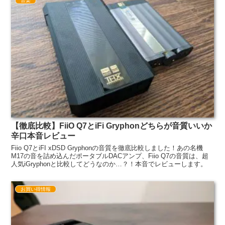
音楽
【徹底比較】FiiO Q7とiFi Gryphonどちらが音質いいか
辛口本音レビュー
Fiio Q7とiFI xDSD Gryphonの音質を徹底比較しました！あの名機
M17の音を詰め込んだポータブルDACアンプ、Fiio Q7の音質は、超
人気iGryphonと比較してどうなのか…？！本音でレビューします。
お買い得情報