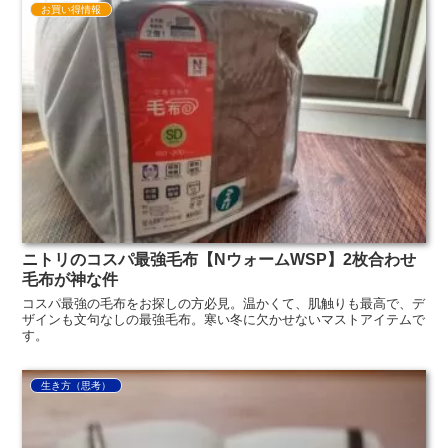
お買い得情報
ニトリのコスパ最強毛布【NウォームWSP】2枚合わせ
毛布が神な件
コスパ最強の毛布をお探しの方必見。温かくて、肌触りも最高で、デ
ザインも文句なしの最強毛布。寒い冬に欠かせないマストアイテムで
す。
生き方（思考）