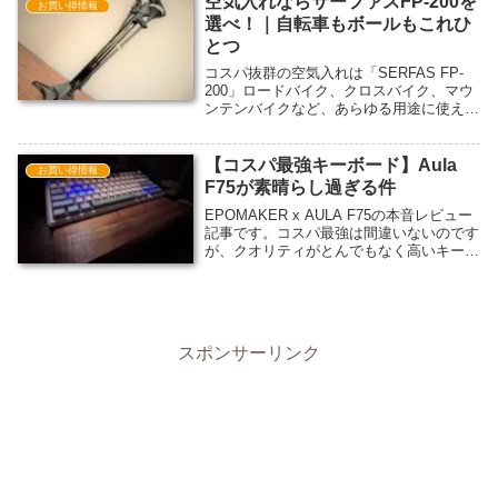
空気入れならサーファスFP-200を
お買い得情報
選べ！｜自転車もボールもこれひ
とつ
コスパ抜群の空気入れは「SERFAS FP-
200」ロードバイク、クロスバイク、マウ
ンテンバイクなど、あらゆる用途に使える
コスパ最強のフロアポンプをお探しの方は
必見！
【コスパ最強キーボード】Aula
お買い得情報
F75が素晴らし過ぎる件
EPOMAKER x AULA F75の本音レビュー
記事です。コスパ最強は間違いないのです
が、クオリティがとんでもなく高いキーボ
ードです。これはみんな買うべき。ただし
注意点もあり。
スポンサーリンク