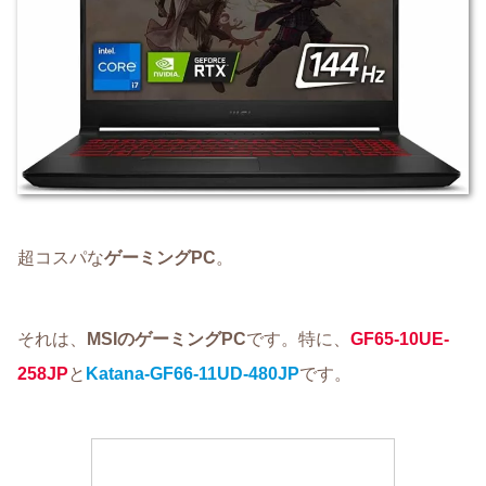
超コスパな
ゲーミングPC
。
それは、
MSIのゲーミングPC
です。特に、
GF65-10UE-
258JP
と
Katana-GF66-11UD-480JP
です。