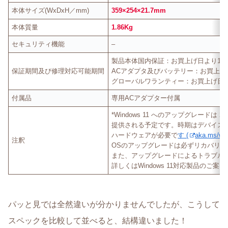
本体サイズ(WxDxH／mm)
359×254×21.7mm
本体質量
1.86Kg
セキュリティ機能
–
製品本体国内保証：お買上げ日より1年
保証期間及び修理対応可能期間
ACアダプタ及びバッテリー：お買上げ
グローバルワランティー：お買上げ日
付属品
専用ACアダプター付属
*Windows 11 へのアップグレードは 
提供される予定です。時期はデバイス
ハードウェアが必要で
す (
aka.ms/wi
注釈
OSのアップグレードは必ずリカバリ
また、アップグレードによるトラブル
詳しくはWindows 11対応製品のご
パッと見では全然違いが分かりませんでしたが、こうして
スペックを比較して並べると、結構違いました！