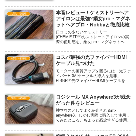
本音レビュー！ケミストリーヘア
お買い得情報
アイロンは最強?絹女pro・マグネ
ットヘアプロ・Nobbyと徹底比較
口コミの少ないケミストリー
(CHEMISTRY)のストレートアイロンの実
際の使用感を、絹女pro・マグネットヘア
プロ・Nobbyと徹底比較してレビューしま
す。ヘアビューロン、ReFa、アドスト、
ラディアント、ダイソンを検討されている
コスパ最強の光ファイバーHDMI
お買い得情報
方にも参考になると思います。
ケーブル見つけた
モニターの画質アップを図るには、光ファ
イバーHDMIケーブルの導入を是非。
FIBBRの光ファイバーHDMIケーブルをレ
ビューします。従来のメタルケーブルの技
術的限界点を乗り越え、より高質な映像
を。
ロジクール MX Anywhere3が残念
お買い得情報
だった件をレビュー
神マウスとしてよく紹介されるmx
anywhere3。しかし実際に購入して使用し
てみたところ、ちょっと残念すぎる使用感
でした。。