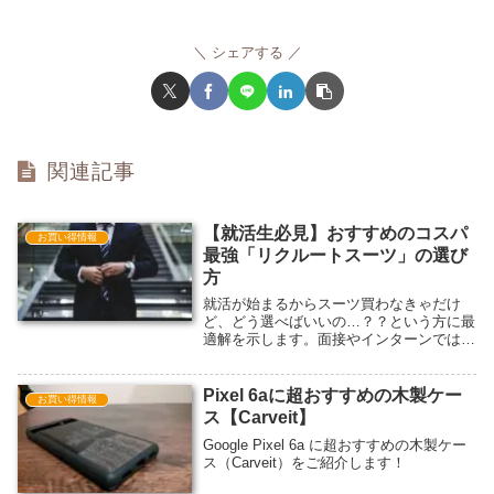
シェアする
関連記事
【就活生必見】おすすめのコスパ
お買い得情報
最強「リクルートスーツ」の選び
方
就活が始まるからスーツ買わなきゃだけ
ど、どう選べばいいの…？？という方に最
適解を示します。面接やインターンでは、
見た目がかなり重要な要素になります。そ
こで、今回はとんでもなく高コスパでおす
すめのリクルートスーツの選び方をお伝え
Pixel 6aに超おすすめの木製ケー
お買い得情報
いたします。
ス【Carveit】
Google Pixel 6a に超おすすめの木製ケー
ス（Carveit）をご紹介します！