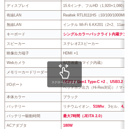
ディスプレイ
15.6インチ、フルHD（1,920×1,0
有線LAN
Realtek RTL8111HS（10/100/1000Mb
無線LAN
インテル Wi-Fi 6 AX201（2×2、11ax、Bl
キーボード
シングルカラーバックライト内蔵テン
スピーカー
ステレオ2スピーカー
映像出力端子
HDMI ×1
Webカメラ
92万画素（マイク内蔵）
メモリーカードリーダー
–
USB3.2 Gen1 Type-C ×2 、USB3.2 Ge
スクロールできます
I/Oポート
ヘッドホン出力（Hi-Res対応） / マイ
本体カラー
ブラック
バッテリー
リチウムイオン、
51Whr
、3セル、
4,5
バッテリー駆動時間
最大7時間（JEITA 2.0）
ACアダプタ
180W